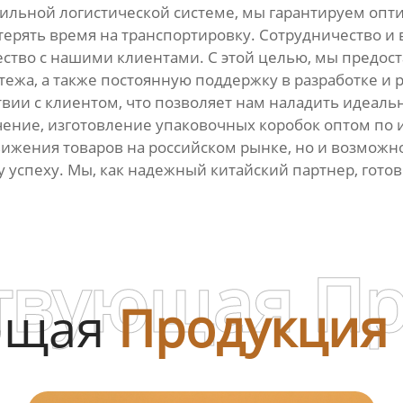
 сильной логистической системе, мы гарантируем опт
терять время на транспортировку. Сотрудничество и
ство с нашими клиентами. С этой целью, мы предос
тежа, а также постоянную поддержку в разработке и 
твии с клиентом, что позволяет нам наладить идеаль
чение, изготовление упаковочных коробок оптом по и
ижения товаров на российском рынке, но и возможно
у успеху. Мы, как надежный китайский партнер, гот
твующая П
ющая
Продукция