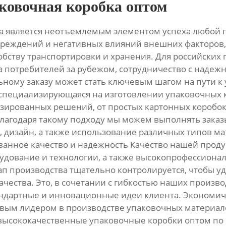
аковочная коробка оптом
ка является неотъемлемым элементом успеха любой 
овреждений и негативных влияний внешних факторов
обству транспортировки и хранения. Для российских
а потребителей за рубежом, сотрудничество с наде
ному заказу может стать ключевым шагом на пути к 
пециализирующаяся на изготовлении упаковочных ко
ированных решений, от простых картонных коробок
лагодаря такому подходу мы можем выполнять заказ
дизайн, а также использование различных типов мате
ванное качество и надежность Качество нашей проду
удование и технологии, а также высокопрофессиона
ап производства тщательно контролируется, чтобы у
ачества. Это, в сочетании с гибкостью наших произв
андартные и инновационные идеи клиента. Экономич
ровым лидером в производстве упаковочных материало
ысококачественные упаковочные коробки оптом по