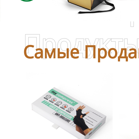
Самые П
Продукт
Самые Прода