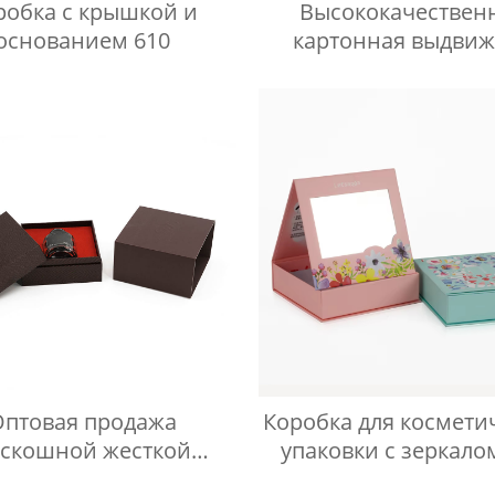
робка с крышкой и
Высококачествен
основанием 610
картонная выдви
подарочная короб
ящиком для духов, 
для духов 50 мл/100
бумажная короб
Оптовая продажа
Коробка для космети
скошной жесткой
упаковки с зеркало
тонной упаковочной
помады и блеска дл