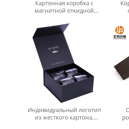
Картонная коробка с
Ко
магнитной откидной
крышкой, напечатанным на
заказ логотипом, жесткая
голографическая упаковка,
подарочная коробка со
вставкой
Индивидуальный логотип
из жесткого картона,
ро
стеклянные рюмки, набор
кар