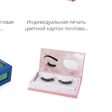
говая
Индивидуальная печать
цветной картон почтовая
е
коробка бумажная упаковка
обки
гофрированный почтовая
ичные
коробка для одежды
вые
отипом