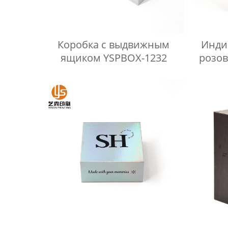
Коробка с выдвижным
Инди
ящиком YSPBOX-1232
розо
для
розни
подар