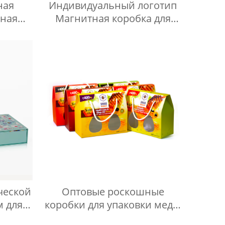
ная
Индивидуальный логотип
жная
Магнитная коробка для
ка с
ресниц Ручная работа
флакон
Норковые ресницы
 мл,
Поддельные 3D Норковые
ка
ресницы с упаковочной
коробкой
ческой
Оптовые роскошные
м для
коробки для упаковки меда,
я губ
индивидуальные