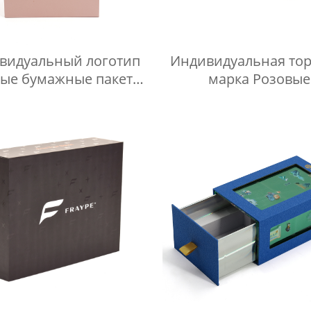
видуальный логотип
Индивидуальная тор
вые бумажные пакеты
марка Розовые
 покупок роскошная
гофрированны
чная упаковка одежды
транспортные кор
очный пакет с ручкой
Роскошные Эколог
из ленты
бумажные почто
коробки с вашим лог