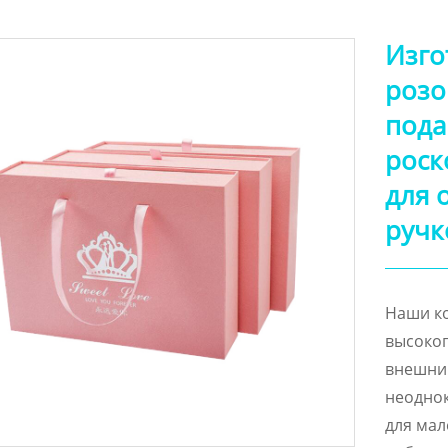
Изго
розо
пода
роск
для 
ручк
Наши ко
высоког
внешний
неоднок
для мал