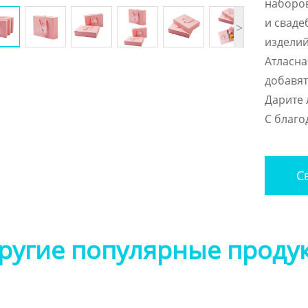
наборов
и сваде
>
изделий
Атласна
добавят
Дарите 
С благо
Св
ругие популярные проду