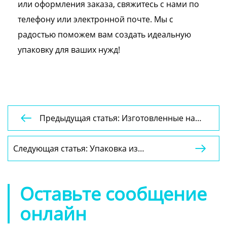
или оформления заказа, свяжитесь с нами по
телефону или электронной почте. Мы с
радостью поможем вам создать идеальную
упаковку для ваших нужд!
Предыдущая статья: Изготовленные на

заказ цилиндрические упаковочные тубусы
для образцов, биоразлагаемые картонные
Следующая статья: Упаковка из

коробки из крафт-бумаги.
голографического гофрированного
картона с индивидуальной печатью,
роскошная складная коробка для обуви,
Оставьте сообщение
почтовая упаковка.
онлайн