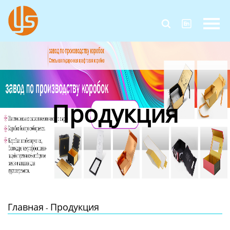
Главная


Продукция
Новости
О Нас
Продукция
Контакты
Главная
Продукция
-