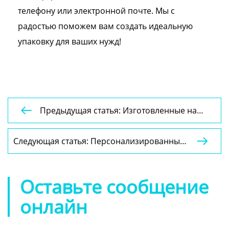
телефону или электронной почте. Мы с
радостью поможем вам создать идеальную
упаковку для ваших нужд!
Предыдущая статья: Изготовленные на

заказ белые картонные самосборные
коробки для упаковки свечей, низкие цены,
Следующая статья: Персонализированный

бумажная коробка для свечей
дизайн ручной работы, популярная
упаковка для париков, роскошные
индивидуальные коробки для париков с
Оставьте сообщение
логотипом
онлайн