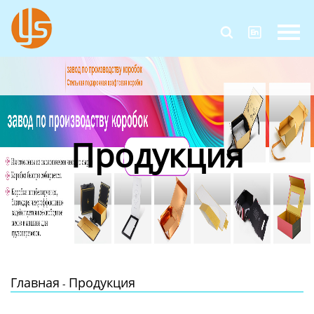
Главная


Продукция
Новости
О Нас
Продукция
Контакты
Главная
Продукция
-