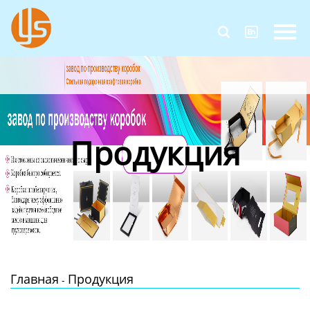
Главная


Продукция
Новости
О Нас
Продукция
Контакты
Главная
Продукция
-