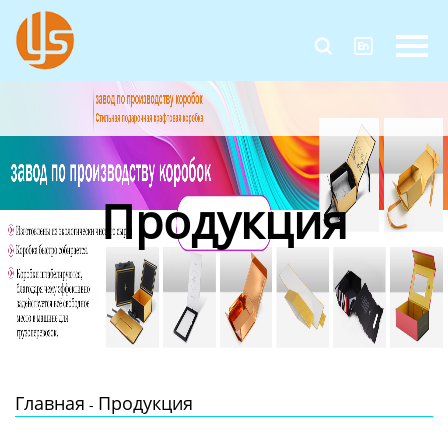
Главная


Продукция
Новости
О Нас
Продукция
Контакты
Главная
Продукция
-