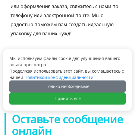
или оформления заказа, свяжитесь с нами по
телефону или электронной почте. Мы с
радостью поможем вам создать идеальную
упаковку для ваших нужд!
Мы используем файлы cookie для улучшения вашего
опыта просмотра.
Продолжая использовать этот сайт, вы соглашаетесь с
Предыдущая статья: Подарочная коробка с

нашей
Политикой конфиденциальности.
логотипом, бумажная, с атласной
Только необходимые
подкладкой, роскошная черная картонная
Следующая статья: Подарочная коробка с

коробка для упаковки волос с атласной
выдвижным ящиком из переработанного
Принять все
подкладкой
картона, упаковочная коробка для
косметики, размер нестандартный
Оставьте сообщение
онлайн