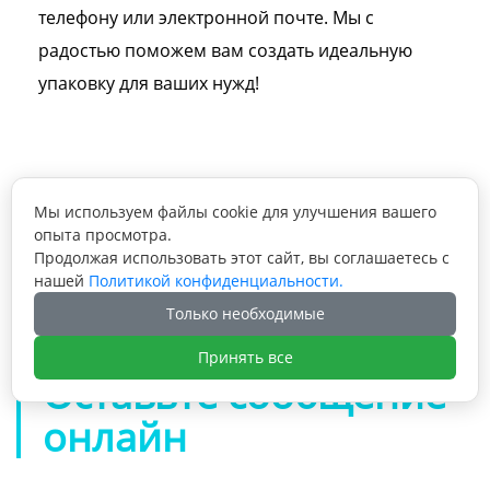
телефону или электронной почте. Мы с
радостью поможем вам создать идеальную
упаковку для ваших нужд!
Мы используем файлы cookie для улучшения вашего
Предыдущая статья: Картонная коробка с

опыта просмотра.
крышкой и дном с индивидуальным
Продолжая использовать этот сайт, вы соглашаетесь с
логотипом, роскошная подарочная
нашей
Политикой конфиденциальности.
Следующая статья: Бесплатная разработка

бумажная упаковка для духов объемом 100
Только необходимые
индивидуального дизайна: картонная
мл
упаковка из переработанного материала,
Принять все
круглая трубка, цилиндрическая коробка
Оставьте сообщение
для чая
онлайн