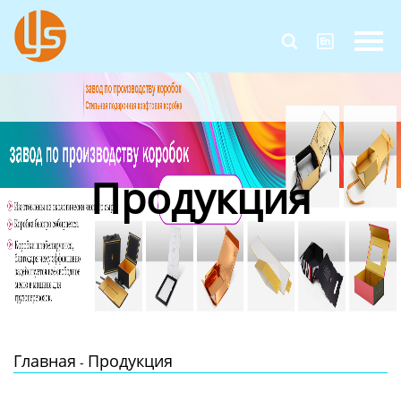
Главная


Продукция
Новости
О Нас
Продукция
Контакты
Главная
Продукция
-