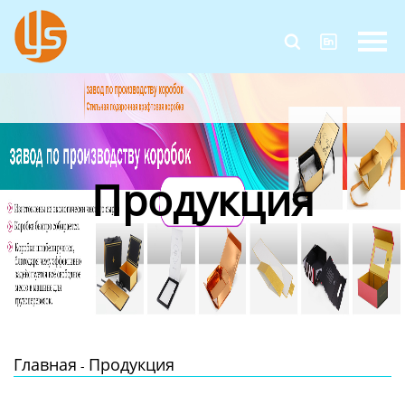
Главная


Продукция
Новости
О Нас
Продукция
Контакты
Главная
Продукция
-