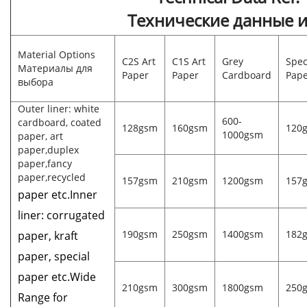
Технические данные и
Material Options
C2S Art
C1S Art
Grey
Spec
Материалы для
Paper
Paper
Cardboard
Pap
выбора
Outer liner: white
600-
cardboard, coated
128gsm
160gsm
120
1000gsm
paper, art
paper,duplex
paper,fancy
paper,recycled
157gsm
210gsm
1200gsm
157
paper etc.Inner
liner: corrugated
190gsm
250gsm
1400gsm
182
paper, kraft
paper, special
paper etc.Wide
210gsm
300gsm
1800gsm
250
Range for