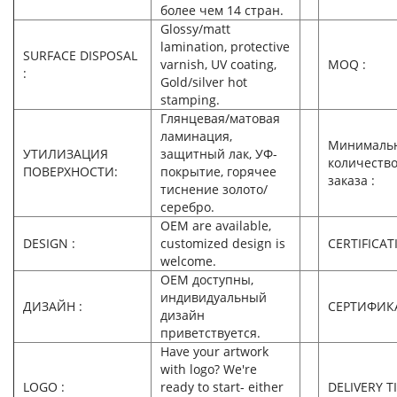
более чем 14 стран.
Glossy/matt
lamination, protective
SURFACE DISPOSAL
varnish, UV coating,
MOQ :
:
Gold/silver hot
stamping.
Глянцевая/матовая
ламинация,
Минималь
УТИЛИЗАЦИЯ
защитный лак, УФ-
количеств
ПОВЕРХНОСТИ:
покрытие, горячее
заказа :
тиснение золото/
серебро.
OEM are available,
DESIGN :
customized design is
CERTIFICAT
welcome.
OEM доступны,
индивидуальный
ДИЗАЙН :
СЕРТИФИК
дизайн
приветствуется.
Have your artwork
with logo? We're
LOGO :
ready to start- either
DELIVERY T