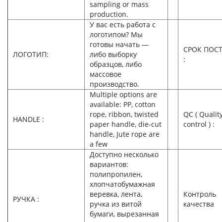
sampling or mass
production.
У вас есть работа с
логотипом? Мы
готовы начать —
СРОК ПОС
ЛОГОТИП:
либо выборку
:
образцов, либо
массовое
производство.
Multiple options are
available: PP, cotton
rope, ribbon, twisted
QC ( Qualit
HANDLE :
paper handle, die-cut
control ) :
handle, Jute rope are
a few
Доступно несколько
вариантов:
полипропилен,
хлопчатобумажная
веревка, лента,
Контроль
РУЧКА :
ручка из витой
качества
бумаги, вырезанная