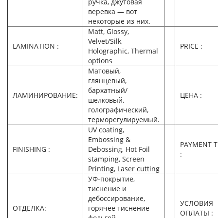
ручка, джутовая
веревка — вот
некоторые из них.
Matt, Glossy,
Velvet/Silk,
LAMINATION :
PRICE :
Holographic, Thermal
options
Матовый,
глянцевый,
бархатный/
ЛАМИНИРОВАНИЕ:
ЦЕНА :
шелковый,
голографический,
терморегулируемый.
UV coating,
Embossing &
PAYMENT 
FINISHING :
Debossing, Hot Foil
:
stamping, Screen
Printing, Laser cutting
УФ-покрытие,
тиснение и
дебоссирование,
УСЛОВИЯ
ОТДЕЛКА:
горячее тиснение
ОПЛАТЫ :
фольгой,