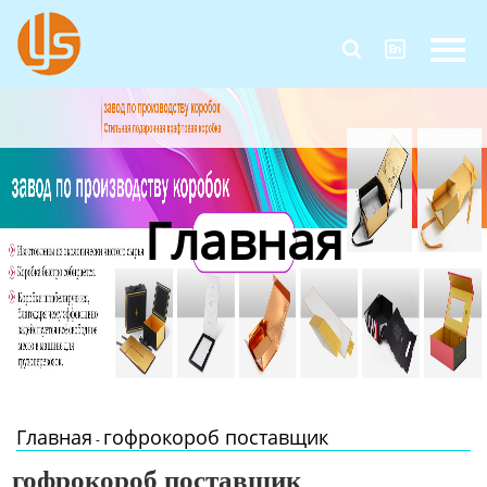
Главная


Продукция
Новости
О Нас
Главная
Контакты
Главная
гофрокороб поставщик
-
гофрокороб поставщик