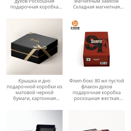
духов Роскошная
магнитным замком
подарочная коробка
Складная магнитная
для образцов духов
коробка Роскошные
картонные жесткие
упаковочные коробки
Крышка и дно
Флип-бокс 80 мл пустой
подарочной коробки из
флакон духов
матовой черной
подарочная коробка
бумаги, картонная
роскошная жесткая
упаковка с тисненым
картонная упаковка для
логотипом
духов