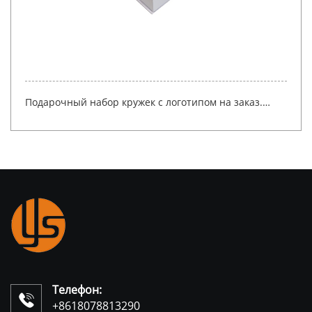
упаковка картонной коробки для вина Магнитная
коробка и складная коробка YSPBOX-1236
Телефон:

+8618078813290