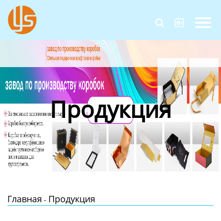
Главная


Продукция
Новости
О Нас
Продукция
Контакты
Главная
Продукция
-