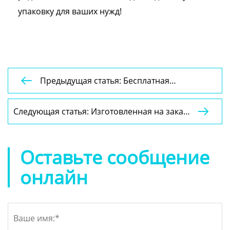
упаковку для ваших нужд!
Предыдущая статья: Бесплатная

разработка индивидуальной
гофрированной упаковочной коробки для
Следующая статья: Изготовленная на заказ

доставки, высококачественная черная
складная упаковочная коробка из бумаги,
почтовая коробка для одежды
роскошная подарочная коробка для
свечей, маленькая бумажная упаковочная
Оставьте сообщение
коробка
онлайн