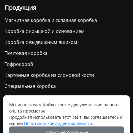
Продукция
Магнитная коробка и складная коробка
Коробка с крышкой и основанием
Коробка с выдвижным ящиком
Почтовая коробка
Гофрокороб
Картонная коробка из слоновой кости
Специальная коробка
бумажный пакет
Мы используем файлы cookie для улучшения вашего
Календарь
опыта просмотра.
Продолжая использовать этот сайт, вы соглашаетесь с
нашей
Политикой конфиденциальности.
Социальные медиа
Только необходимые