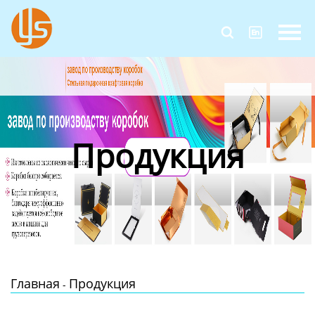
Главная


Продукция
Новости
О Нас
Продукция
Контакты
Главная
Продукция
-