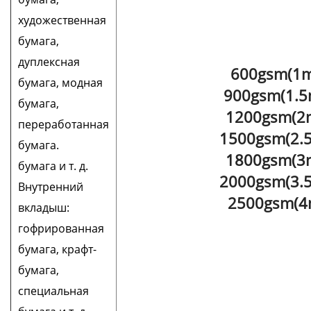
художественная
бумага,
дуплексная
600gsm(1m
бумага, модная
900gsm(1.5
бумага,
1200gsm(2
переработанная
1500gsm(2.
бумага.
1800gsm(3
бумага и т. д.
2000gsm(3.
Внутренний
2500gsm(
вкладыш:
гофрированная
бумага, крафт-
бумага,
специальная