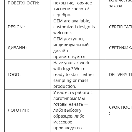
ПОВЕРХНОСТИ:
покрытие, горячее
заказа :
тиснение золото/
серебро.
OEM are available,
DESIGN :
customized design is
CERTIFICAT
welcome.
OEM доступны,
индивидуальный
ДИЗАЙН :
СЕРТИФИК
дизайн
приветствуется.
Have your artwork
with logo? We're
LOGO :
ready to start- either
DELIVERY T
sampling or mass
production.
У вас есть работа с
логотипом? Мы
готовы начать —
СРОК ПОС
ЛОГОТИП:
либо выборку
:
образцов, либо
массовое
производство.