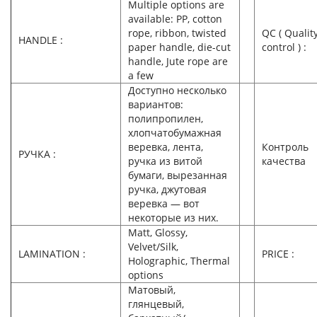
Multiple options are
available: PP, cotton
rope, ribbon, twisted
QC ( Qualit
HANDLE :
paper handle, die-cut
control ) :
handle, Jute rope are
a few
Доступно несколько
вариантов:
полипропилен,
хлопчатобумажная
веревка, лента,
Контроль
РУЧКА :
ручка из витой
качества
бумаги, вырезанная
ручка, джутовая
веревка — вот
некоторые из них.
Matt, Glossy,
Velvet/Silk,
LAMINATION :
PRICE :
Holographic, Thermal
options
Матовый,
глянцевый,