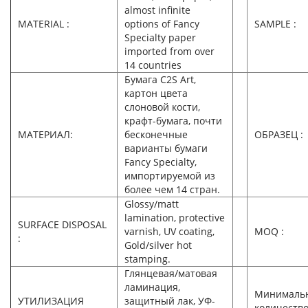
almost infinite
MATERIAL :
options of Fancy
SAMPLE :
Specialty paper
imported from over
14 countries
Бумага C2S Art,
картон цвета
слоновой кости,
крафт-бумага, почти
МАТЕРИАЛ:
бесконечные
ОБРАЗЕЦ :
варианты бумаги
Fancy Specialty,
импортируемой из
более чем 14 стран.
Glossy/matt
lamination, protective
SURFACE DISPOSAL
varnish, UV coating,
MOQ :
:
Gold/silver hot
stamping.
Глянцевая/матовая
ламинация,
Минималь
УТИЛИЗАЦИЯ
защитный лак, УФ-
количеств