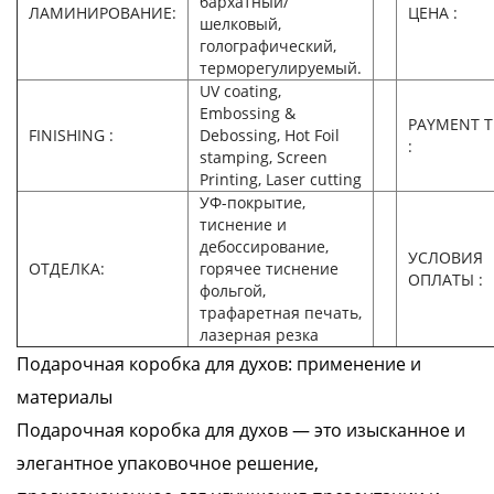
бархатный/
ЛАМИНИРОВАНИЕ:
ЦЕНА :
шелковый,
голографический,
терморегулируемый.
UV coating,
Embossing &
PAYMENT 
FINISHING :
Debossing, Hot Foil
:
stamping, Screen
Printing, Laser cutting
УФ-покрытие,
тиснение и
дебоссирование,
УСЛОВИЯ
ОТДЕЛКА:
горячее тиснение
ОПЛАТЫ :
фольгой,
трафаретная печать,
лазерная резка
Подарочная коробка для духов: применение и
материалы
Подарочная коробка для духов — это изысканное и
элегантное упаковочное решение,