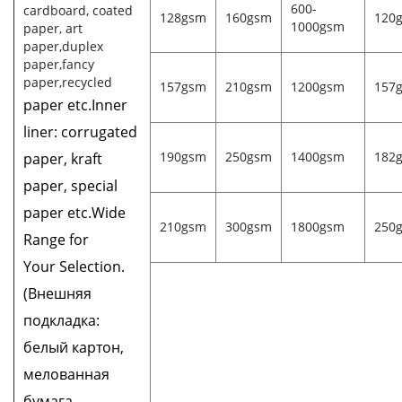
600-
cardboard, coated
128gsm
160gsm
120
1000gsm
paper, art
paper,duplex
paper,fancy
paper,recycled
157gsm
210gsm
1200gsm
157
paper etc.Inner
liner: corrugated
190gsm
250gsm
1400gsm
182
paper, kraft
paper, special
paper etc.Wide
210gsm
300gsm
1800gsm
250
Range for
Your Selection.
(Внешняя
подкладка:
белый картон,
мелованная
бумага,