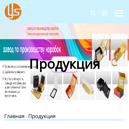
Главная


Продукция
Новости
О Нас
Продукция
Контакты
Главная
Продукция
-